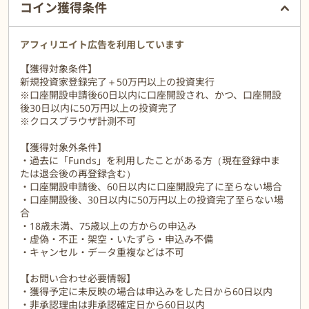
す。
コイン獲得条件
また、一度投資を行えば、基本的にはファンドの満期が訪れるまで
待つだけで良いので、「投資は難しくて分からない」「忙しいから
相場に振り回されたくない！」といった悩みにも応えられます。
アフィリエイト広告を利用しています
【獲得対象条件】
Fundsに参加する企業はFundsを運営するファンズ株式会社の審査
新規投資家登録完了＋50万円以上の投資実行
を通過した企業のみで構成されており、元本割れ・分配遅延は0件
※口座開設申請後60日以内に口座開設され、かつ、口座開設
となっております。
後30日以内に50万円以上の投資完了
※2026年1月8日時点の実績であり、将来の運用成果等を保証する
※クロスブラウザ計測不可
ものではありません。
【獲得対象外条件】
既に資産運用を行っている方には「ポートフォリオにおける守り用
・過去に「Funds」を利用したことがある方（現在登録中ま
資産」として、これからはじめる方には「少額*で安定的に取り組
たは退会後の再登録含む）
める資産運用の第一歩」としてご利用いただいております。
・口座開設申請後、60日以内に口座開設完了に至らない場合
※Fundsは1円から投資いただけます。ただし、お客様への分配は
・口座開設後、30日以内に50万円以上の投資完了至らない場
円単位で行われ、1円未満の分配金は切り捨てられます。したがっ
合
て、お客様の投資された出資金が僅少の場合、利回りが得られない
・18歳未満、75歳以上の方からの申込み
可能性があります。
・虚偽・不正・架空・いたずら・申込み不備
・キャンセル・データ重複などは不可
【お問い合わせ必要情報】
・獲得予定に未反映の場合は申込みをした日から60日以内
・非承認理由は非承認確定日から60日以内