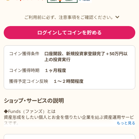
ご利用前に必ず、注意事項をご確認ください。
ログインしてコインを貯める
コイン獲得条件
口座開設、新規投資家登録完了＋50万円以
上の投資実行
コイン獲得時期
１ヶ月程度
獲得予定コイン反映
１〜２時間程度
ショップ・サービスの説明
◆Funds（ファンズ）とは
資産形成をしたい個人とお金を借りたい企業を結ぶ資産運用サービ
スです。
もっと見る
個人（投資家）はファンドを通じて、企業に間接的に資金を貸し付
け、その利息をもとに分配金を得て、資産を増やすことが出来ま
ご利用前に必ずお読みください