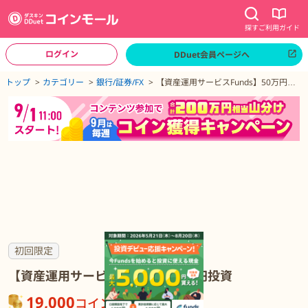
探す
ご利用ガイド
ログイン
DDuet会員ページへ
ページトップへ
トップ
カテゴリー
銀行/証券/FX
【資産運用サービスFunds】50万円投
資
【資産運用サービスFunds】50万円投資の詳細
初回限定
【資産運用サービスFunds】50万円投資
19,000
コイン
が貯まる