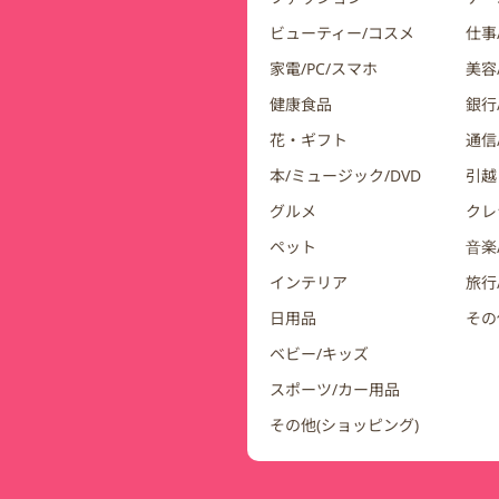
ビューティー/コスメ
仕事
家電/PC/スマホ
美容
健康食品
銀行/
花・ギフト
通信
本/ミュージック/DVD
引越
グルメ
クレ
ペット
音楽
インテリア
旅行
日用品
その
ベビー/キッズ
スポーツ/カー用品
その他(ショッピング)