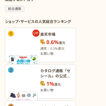
総合通販
ショップ・サービスの人気総合ランキング
1
UP!
楽天市場
0.6%
還元
通常：0.5%還元
お買い物
2
カタログ通販「セ
シール」の公式オ
ンラインショップ
1%
還元
お買い物