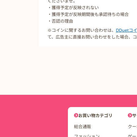
くださいませ。
・獲得予定が反映されない
・獲得予定が反映期間後も承認待ちの場合
・否認の理由
※コインに関するお問い合わせは、
DDuet
て、広告主に直接お問い合わせをした場合、コ
DDuetコインモールナビゲーシ
お買い物カテゴリ
サ
総合通販
クー
ファッション
ゲー