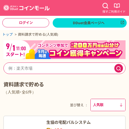
探す
ご利用ガイド
ログイン
DDuet会員ページへ
ページトップへ
トップ
資料請求で貯める(人気順)
資料請求で貯める
（人気順・全6件）
並び替え
生協の宅配パルシステム