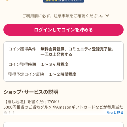
ご利用前に必ず、注意事項をご確認ください。
ログインしてコインを貯める
コイン獲得条件
無料会員登録、コミュニティ登録完了後、
一回以上発言する
コイン獲得時期
１〜３ヶ月程度
獲得予定コイン反映
１〜２時間程度
ショップ・サービスの説明
【推し地域】を書くだけでOK！
5000円相当のご当地グルメやAmazonギフトカードなどが毎月当た
る！！
もっと見る
ご利用前に必ずお読みください