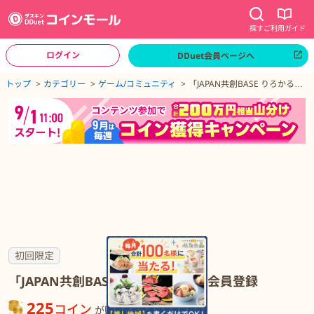
探す
ご利用ガイド
ログイン
DDuet会員ページへ
ページトップへ
トップ
カテゴリー
ゲーム/コミュニティ
「JAPAN共創BASE りろかる」
無料会員登録
「JAPAN共創BASE りろかる」無料会員登録の詳細
初回限定
「JAPAN共創BASE りろかる」無料会員登録
225
コイン
が貯まる