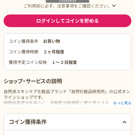
ご利用前に必ず、注意事項をご確認ください。
ログインしてコインを貯める
コイン獲得条件
お買い物
コイン獲得時期
２ヶ月程度
獲得予定コイン反映
１〜２日程度
ショップ・サービスの説明
自然派スキンケア化粧品ブランド「自然化粧品研究所」の公式オン
ラインショップです。
植物由来成分を中心に、年齢肌や敏感肌に寄り添うスキンケア商品
もっと見る
を多数取り揃えています。
ご利用前に必ずお読みください
コイン獲得条件