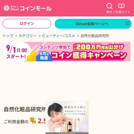
探す
ご利用ガイド
ログイン
DDuet会員ページへ
ページトップへ
トップ
カテゴリー
ビューティー/コスメ
自然化粧品研究所
自然化粧品研究所の詳細
自然化粧品研究所
2.5%
還元
ご利用金額の