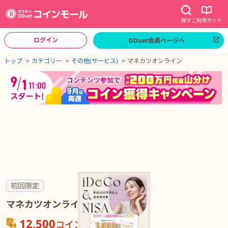
探す
ご利用ガイド
ログイン
DDuet会員ページへ
ページトップへ
トップ
カテゴリー
その他(サービス)
マネカツオンライン
マネカツオンラインの詳細
初回限定
マネカツオンライン
12,500
コイン
が貯まる