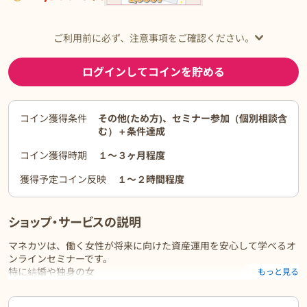
ご利用前に必ず、注意事項をご確認ください。
ログインしてコインを貯める
コイン獲得条件
その他(ため方)、セミナー参加（個別相談含
む）＋条件達成
コイン獲得時期
１〜３ヶ月程度
獲得予定コイン反映
１〜２時間程度
ショップ・サービスの説明
マネカツは、働く女性が将来に向けた資産運用を安心して学べるオ
ンラインセミナーです。
特に結婚や独身の女
もっと見る
性に特化した内容で、他社とは異なる具体的な資産管理のノウハウ
を提供します。
ご利用前に必ずお読みください