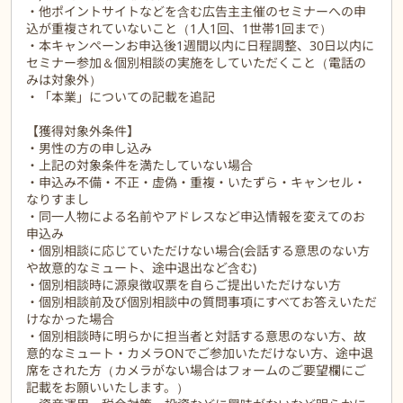
・他ポイントサイトなどを含む広告主主催のセミナーへの申
込が重複されていないこと（1人1回、1世帯1回まで）
・本キャンペーンお申込後1週間以内に日程調整、30日以内に
セミナー参加＆個別相談の実施をしていただくこと（電話の
みは対象外）
・「本業」についての記載を追記
【獲得対象外条件】
・男性の方の申し込み
・上記の対象条件を満たしていない場合
・申込み不備・不正・虚偽・重複・いたずら・キャンセル・
なりすまし
・同一人物による名前やアドレスなど申込情報を変えてのお
申込み
・個別相談に応じていただけない場合(会話する意思のない方
や故意的なミュート、途中退出など含む)
・個別相談時に源泉徴収票を自らご提出いただけない方
・個別相談前及び個別相談中の質問事項にすべてお答えいただ
けなかった場合
・個別相談時に明らかに担当者と対話する意思のない方、故
意的なミュート・カメラONでご参加いただけない方、途中退
席をされた方（カメラがない場合はフォームのご要望欄にご
記載をお願いいたします。）