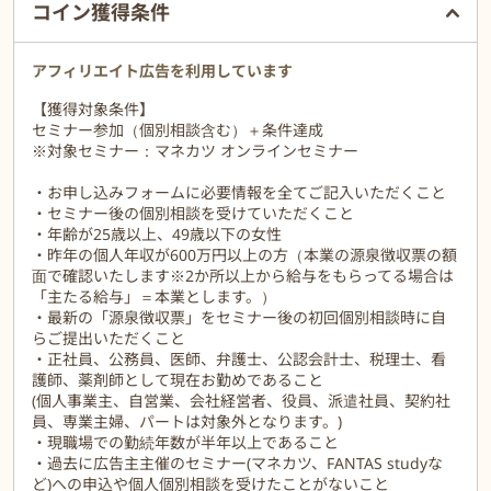
セミナーは無料で、PCやスマホから簡単に参加可能です。
コイン獲得条件
アフィリエイト広告を利用しています
【獲得対象条件】
セミナー参加（個別相談含む）＋条件達成
※対象セミナー：マネカツ オンラインセミナー
・お申し込みフォームに必要情報を全てご記入いただくこと
・セミナー後の個別相談を受けていただくこと
・年齢が25歳以上、49歳以下の女性
・昨年の個人年収が600万円以上の方（本業の源泉徴収票の額
面で確認いたします※2か所以上から給与をもらってる場合は
「主たる給与」＝本業とします。）
・最新の「源泉徴収票」をセミナー後の初回個別相談時に自
らご提出いただくこと
・正社員、公務員、医師、弁護士、公認会計士、税理士、看
護師、薬剤師として現在お勤めであること
(個人事業主、自営業、会社経営者、役員、派遣社員、契約社
員、専業主婦、パートは対象外となります。)
・現職場での勤続年数が半年以上であること
・過去に広告主主催のセミナー(マネカツ、FANTAS studyな
ど)への申込や個人個別相談を受けたことがないこと