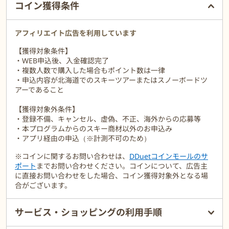
《特徴》
コイン獲得条件
北海道スキーに特化したWEB販売を行う旅行会社で、信州・新潟・
東北などの取扱いはありません。
その代わり道内最大級のルスツリゾートをはじめ、
アフィリエイト広告を利用しています
ニセコ・富良野・トマム・サホロ・キロロ・札幌テイネなど人気ス
【獲得対象条件】
キー場を網羅。
・WEB申込後、入金確認完了
仕入れと販売を長年強化しています。
・複数人数で購入した場合もポイント数は一律
・申込内容が北海道でのスキーツアーまたはスノーボードツ
《航空会社》
アーであること
北海道行き必須の航空券は、JALやスカイマーク、ピーチ、ジェット
スターなど豊富に取扱い。
【獲得対象外条件】
出発地は東京・大阪・名古屋・福岡に加え仙台や広島など全国対応
・登録不備、キャンセル、虚偽、不正、海外からの応募等
です。
・本プログラムからのスキー商材以外のお申込み
・アプリ経由の申込（※計測不可のため）
《便利な一括予約》
航空券、宿泊、リフト券、スキーバス、食事、レンタルなど必要な
※コインに関するお問い合わせは、
DDuetコインモールのサ
手配をすべてまとめて予約可能。
ポート
までお問い合わせください。コインについて、広告主
面倒な個別手配は不要です。
に直接お問い合わせをした場合、コイン獲得対象外となる場
合がございます。
《旅行代金と空室状況》
インバウンド需要で日本向け客室確保が難しい中でも、長年の関係
により多数の部屋を確保。
サービス・ショッピングの利用手順
他社より有利な条件で仕入れ、利用者に還元しています。