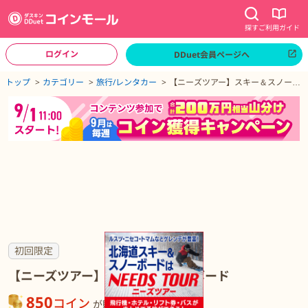
探す
ご利用ガイド
ログイン
DDuet会員ページへ
ページトップへ
トップ
カテゴリー
旅行/レンタカー
【ニーズツアー】スキー＆スノーボ
ード
【ニーズツアー】スキー＆スノーボードの詳細
初回限定
【ニーズツアー】スキー＆スノーボード
850
コイン
が貯まる