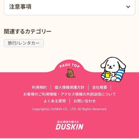
《安心・安全》
注意事項
オンライン販売ながらコールセンターに経験豊富なオペレーターが
在籍。
営業時間中は電話対応可能です。
大雪による欠航や遅延などにも迅速に対応し、大手に劣らないサー
関連するカテゴリー
ビスを提供しています。
旅行/レンタカー
運営会社情報
利用規約
個人情報保護方針
会社概要
お客様のご利用情報・アクセス情報の外部送信について
よくある質問
お問い合わせ
Copyright(c) DUSKIN CO., LTD. All Rights Reserved.