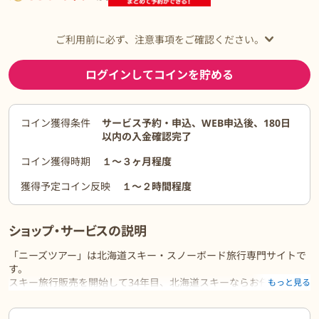
ご利用前に必ず、注意事項をご確認ください。
ログインしてコインを貯める
コイン獲得条件
サービス予約・申込、WEB申込後、180日
以内の入金確認完了
コイン獲得時期
１〜３ヶ月程度
獲得予定コイン反映
１〜２時間程度
ショップ・サービスの説明
「ニーズツアー」は北海道スキー・スノーボード旅行専門サイトで
す。
スキー旅行販売を開始して34年目、北海道スキーならお任せくださ
もっと見る
い。
ご利用前に必ずお読みください