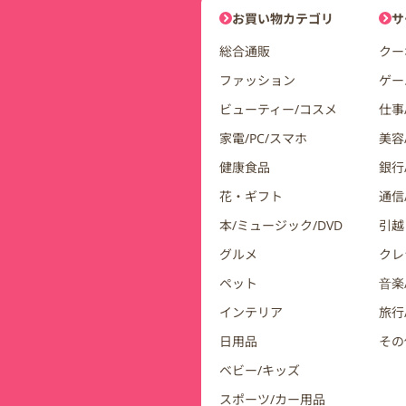
DDuetコインモールナビゲーシ
お買い物カテゴリ
サ
総合通販
クー
ファッション
ゲー
ビューティー/コスメ
仕事
家電/PC/スマホ
美容
健康食品
銀行/
花・ギフト
通信
本/ミュージック/DVD
引越
グルメ
クレ
ペット
音楽
インテリア
旅行
日用品
その
ベビー/キッズ
スポーツ/カー用品