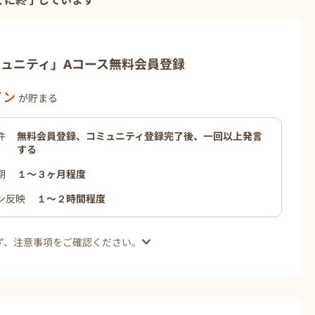
でに終了しています
ミュニティ」Aコース無料会員登録
イン
が貯まる
件
無料会員登録、コミュニティ登録完了後、一回以上発言
する
期
１〜３ヶ月程度
ン反映
１〜２時間程度
ず、注意事項をご確認ください。