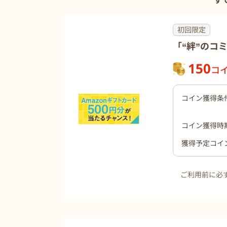
す
初回限定
「“絆”のコ
150
コ
コイン獲得条
コイン獲得時
獲得予定コイ
ご利用前に必