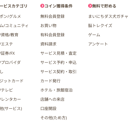
ョン
ービスカテゴリ
コイン獲得条件
無料で貯める
ポン/グルメ
無料会員登録
まいにちダス犬ガチャ
ム/コミュニティ
お買い物
脳トレクイズ
/資格/教育
有料会員登録
ゲーム
/エステ
資料請求
アンケート
証券/FX
サービス見積・査定
/プロバイダ
サービス予約・申込
し
サービス契約・取引
ジットカード
カード発行
/テレビ
ホテル・旅館宿泊
/レンタカー
店舗への来店
他(サービス)
口座開設
その他(ため方)