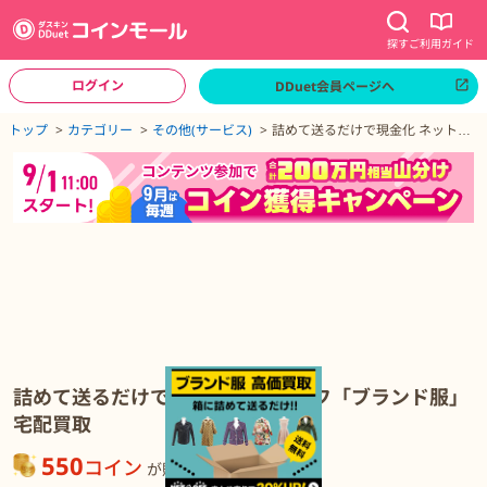
探す
ご利用ガイド
ログイン
DDuet会員ページへ
ページトップへ
トップ
カテゴリー
その他(サービス)
詰めて送るだけで現金化 ネットオ
フ「ブランド服」宅配買取
詰めて送るだけで現金化 ネットオフ「ブランド服」宅配買取の詳細
詰めて送るだけで現金化 ネットオフ「ブランド服」
宅配買取
550
コイン
が貯まる