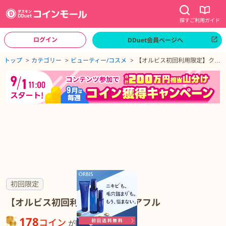
探す
ご利用ガイド
ログイン
DDuet会員ページへ
ページトップへ
トップ
カテゴリー
ビューティー/コスメ
【オルビス初回利用限定】クリ
アフル
【オルビス初回利用限定】クリアフルの詳細
初回限定
【オルビス初回利用限定】クリアフル
178
コイン
が貯まる