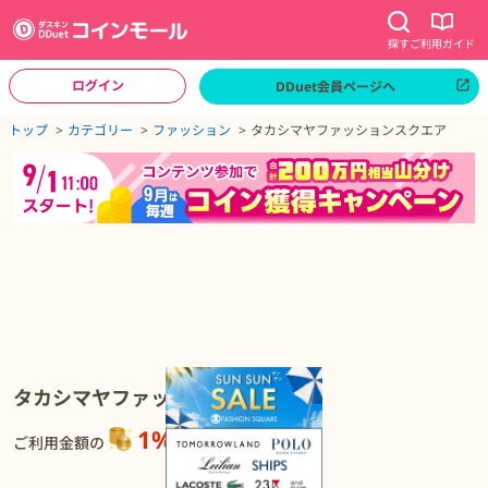
探す
ご利用ガイド
ログイン
DDuet会員ページへ
ページトップへ
トップ
カテゴリー
ファッション
タカシマヤファッションスクエア
タカシマヤファッションスクエアの詳細
タカシマヤファッションスクエア
1%
還元
ご利用金額の