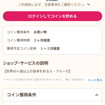
ご利用前に必ず、注意事項をご確認ください。
ログインしてコインを貯める
コイン獲得条件
お買い物
コイン獲得時期
２ヶ月程度
獲得予定コイン反映
１〜２日程度
ショップ・サービスの説明
【世界60ヶ国以上の食卓を彩るル・クルーゼ】
フランス伝統の丹念な製法を守りながら、常に革新的なアイディア
もっと見る
をもとに、高品質なお鍋などのキッチンウェアを作り続けていま
す。
ご利用前に必ずお読みください
繊細なグラデーションが施された上質なデザインと、使う人を楽し
コイン獲得条件
くさせるカラフルな色づかいで、豊富なバリエーションの中からシ
ーンに合わせて、組み合わせ自由自在。