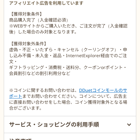
アフィリエイト広告を利用しています
インテリアやファッションのようにキッチンからテーブルまでをト
【獲得対象条件】
ータルにデザインできるのはル・クルーゼならではです。
商品購入完了（入金確認必須）
※WEBサイトからご購入いただき、ご注文が完了（入金確認
公式オンラインショップでは、ル・クルーゼ会員様を対象に
後）した場合のみ対象となります。
15%OFFになるバースデークーポンのプレゼントや、会員優待セー
ルの情報、クーポンなどをお届けします。
【獲得対象外条件】
￥12,000（税込）以上のご購入で送料無料となります。
虚偽・不正・いたずら・キャンセル（クーリングオフ）・申
し込み不備・未入金・返品・InternetExplorer経由でのご注
高級感のある、ル・クルーゼオリジナルのギフトラッピングもでき
文・
ますので、心のこもったギフトとしてもご利用いただけます。
ギフトラッピング・消費税・送料分、クーポンorポイント・
会員割引などの割引利用分など
※コインに関するお問い合わせは、
DDuetコインモールのサ
ポート
までお問い合わせください。コインについて、広告主
に直接お問い合わせをした場合、コイン獲得対象外となる場
合がございます。
サービス・ショッピングの利用手順