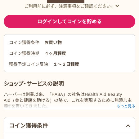
ご利用前に必ず、注意事項をご確認ください。
ログインしてコインを貯める
コイン獲得条件
お買い物
コイン獲得時期
４ヶ月程度
獲得予定コイン反映
１〜２日程度
ショップ・サービスの説明
ハーバーは創業以来、「HABA」の社名はHealth Aid Beauty
Aid（美と健康を助ける）の略で、これを実現するために無添加主
義®を貫いてきました。
もっと見る
肌には本来、みずからすこやかに美しくなろうとする力が備わって
います。
ご利用前に必ずお読みください
だからこそ、肌が必要としている分だけやさしさと品質にこだわっ
コイン獲得条件
た成分を与え、その力を引き出すことを大切にしています。