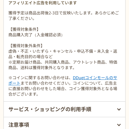
＜HABAが守り続ける5つの無添加＞
アフィリエイト広告を利用しています
防腐剤パラベン無添加、石油系界面活性剤無添加、合成香料無添
獲得予定は商品出荷後2-3日で反映いたします。あらかじめご
加、鉱物油無添加、タール系色素は無添加です。
了承ください。
【獲得対象条件】
商品購入完了（入金確認必須）
【獲得対象外条件】
虚偽・不正・いたずら・キャンセル・申込不備・未入金・返
品・転売目的の場合など
※定期お届け商品、共同購入商品、アウトレット商品、特価
商品、送料は獲得対象外となります。
※コインに関するお問い合わせは、
DDuetコインモールのサ
ポート
までお問い合わせください。コインについて、広告主
に直接お問い合わせをした場合、コイン獲得対象外となる場
合がございます。
サービス・ショッピングの利用手順
注意事項