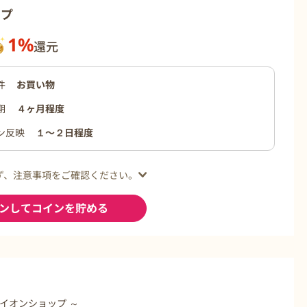
ップ
1%
還元
件
お買い物
期
４ヶ月程度
ン反映
１〜２日程度
ず、注意事項をご確認ください。
ンしてコインを貯める
 イオンショップ ～