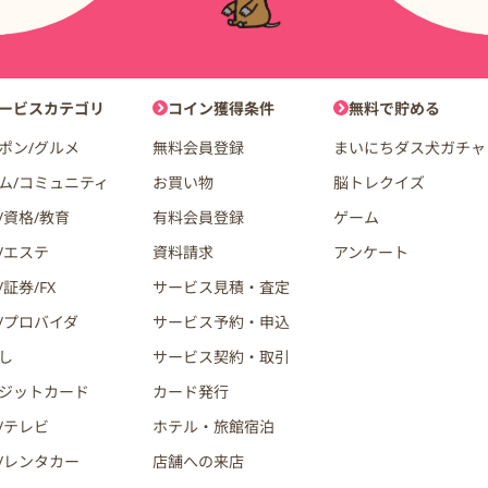
ョン
ービスカテゴリ
コイン獲得条件
無料で貯める
ポン/グルメ
無料会員登録
まいにちダス犬ガチャ
ム/コミュニティ
お買い物
脳トレクイズ
/資格/教育
有料会員登録
ゲーム
/エステ
資料請求
アンケート
証券/FX
サービス見積・査定
/プロバイダ
サービス予約・申込
し
サービス契約・取引
ジットカード
カード発行
/テレビ
ホテル・旅館宿泊
/レンタカー
店舗への来店