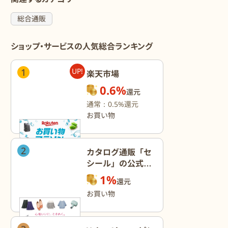
総合通販
ショップ・サービスの人気総合ランキング
1
UP!
楽天市場
0.6%
還元
通常：0.5%還元
お買い物
2
カタログ通販「セ
シール」の公式オ
ンラインショップ
1%
還元
お買い物