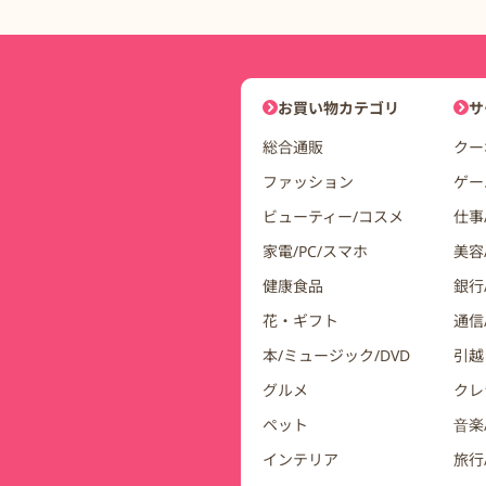
DDuetコインモールナビゲーシ
お買い物カテゴリ
サ
総合通販
クー
ファッション
ゲー
ビューティー/コスメ
仕事
家電/PC/スマホ
美容
健康食品
銀行/
花・ギフト
通信
本/ミュージック/DVD
引越
グルメ
クレ
ペット
音楽
インテリア
旅行