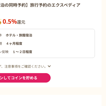
宿泊の同時予約】旅行予約のエクスペディア
0.5%
還元
件
ホテル・旅館宿泊
期
４ヶ月程度
ン反映
１〜２日程度
ず、注意事項をご確認ください。
ンしてコインを貯める