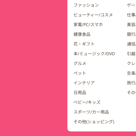
ファッション
ゲー
ビューティー/コスメ
仕事
家電/PC/スマホ
美容
健康食品
銀行/
花・ギフト
通信
本/ミュージック/DVD
引越
グルメ
クレ
ペット
音楽
インテリア
旅行
日用品
その
ベビー/キッズ
スポーツ/カー用品
その他(ショッピング)