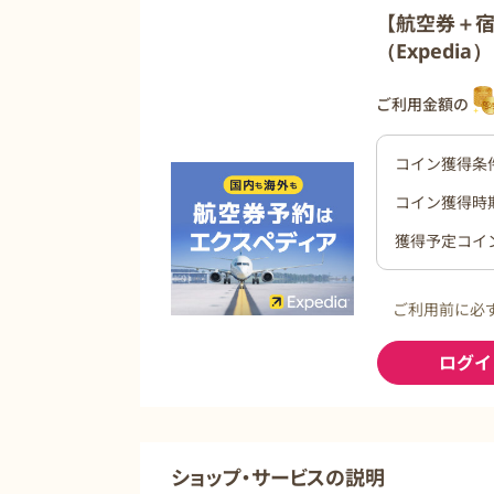
【航空券＋
（Expedia）
ご利用金額の
コイン獲得条
コイン獲得時
獲得予定コイ
ご利用前に必
ログイ
ショップ・サービスの説明