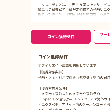
エクスペディアは、世界30か国以上でサービ
簡単な会員登録で会員限定価格での予約やエク
貯まったポイントは次回予約時に国内・海外
国内・海外の宿泊施設、航空券、その他旅行
アをぜひご利用ください。
ご利用前に必ずお読みください
サー
コイン獲得条件
コイン獲得条件
アフィリエイト広告を利用しています
【獲得対象条件】
予約・入金・利用で対象（航空券＋宿泊の同
【獲得対象外条件】
・航空券＋宿泊以外の航空券や宿泊予約
・Expedia.co.jp以外のエクスペディア海外
・エクスペディアサイト内のクーポンコード掲
やクーポン利用での予約