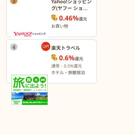
3
Yahoo!ショッピン
グ(ヤフー ショッ
ピング)
0.46%
還元
お買い物
4
UP!
楽天トラベル
0.6%
還元
通常：0.5%還元
ホテル・旅館宿泊