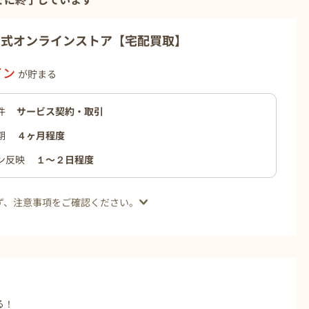
でに終了しています
公式オンラインストア【宅配買取】
イン
が貯まる
件
サービス契約・取引
期
４ヶ月程度
ン反映
１〜２日程度
ず、注意事項をご確認ください。
る！