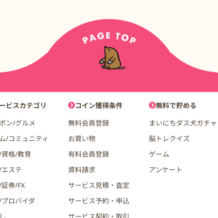
ョン
ービスカテゴリ
コイン獲得条件
無料で貯める
ポン/グルメ
無料会員登録
まいにちダス犬ガチャ
ム/コミュニティ
お買い物
脳トレクイズ
/資格/教育
有料会員登録
ゲーム
/エステ
資料請求
アンケート
証券/FX
サービス見積・査定
/プロバイダ
サービス予約・申込
し
サービス契約・取引