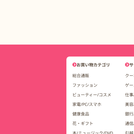
DDuetコインモールナビゲーシ
お買い物カテゴリ
サ
総合通販
クー
ファッション
ゲー
ビューティー/コスメ
仕事
家電/PC/スマホ
美容
健康食品
銀行/
花・ギフト
通信
本/ミュージック/DVD
引越