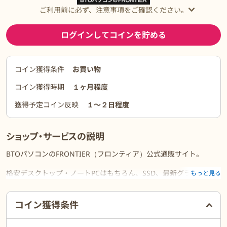
ご利用前に必ず、注意事項をご確認ください。
ログインしてコインを貯める
コイン獲得条件
お買い物
コイン獲得時期
１ヶ月程度
獲得予定コイン反映
１〜２日程度
ショップ・サービスの説明
BTOパソコンのFRONTIER（フロンティア）公式通販サイト。
格安デスクトップ・ノートPCはもちろん、SSD、最新グラフィック
もっと見る
カード搭載ゲーミングPCなどご希望のカスタマイズも可能です。
ご利用前に必ずお読みください
サポート・長期保証も充実。安心の国内生産。
コイン獲得条件