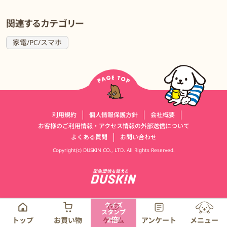
関連するカテゴリー
家電/PC/スマホ
運営会社情報
利用規約
個人情報保護方針
会社概要
お客様のご利用情報・アクセス情報の外部送信について
よくある質問
お問い合わせ
Copyright(c) DUSKIN CO., LTD. All Rights Reserved.
クイズ
スタンプ
2倍!
トップ
お買い物
ゲーム
アンケート
メニュー