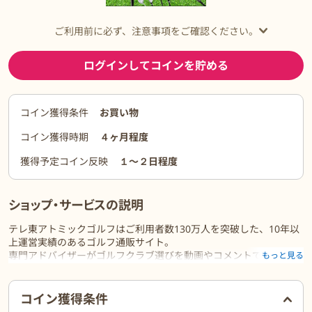
ご利用前に必ず、注意事項をご確認ください。
ログインしてコインを貯める
コイン獲得条件
お買い物
コイン獲得時期
４ヶ月程度
獲得予定コイン反映
１〜２日程度
ショップ・サービスの説明
テレ東アトミックゴルフはご利用者数130万人を突破した、10年以
上運営実績のあるゴルフ通販サイト。
専門アドバイザーがゴルフクラブ選びを動画やコメントで徹底サポ
もっと見る
ートします。
最大80%OFF！最短翌日お届け可能なお買い得ゴルフ用品を取り揃
ご利用前に必ずお読みください
えています。
コイン獲得条件