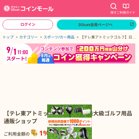
探す
ご利用ガイド
ログイン
DDuet会員ページへ
ページトップへ
トップ
カテゴリー
スポーツ/カー用品
【テレ東アトミックゴルフ】日本
最大級ゴルフ用品通販ショップ
【テレ東アトミックゴルフ】日本最大級ゴルフ用品通販ショップの詳細
【テレ東アトミックゴルフ】日本最大級ゴルフ用品
通販ショップ
1%
還元
ご利用金額の