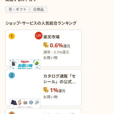
花・ギフト
日用品
ショップ・サービスの人気総合ランキング
1
UP!
楽天市場
0.6%
還元
通常：0.5%還元
お買い物
2
カタログ通販「セ
シール」の公式オ
ンラインショップ
1%
還元
お買い物