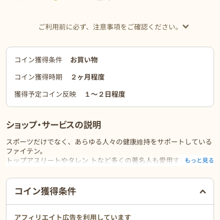
ご利用前に必ず、注意事項をご確認ください。
コイン獲得条件
お買い物
コイン獲得時期
２ヶ月程度
獲得予定コイン反映
１〜２日程度
ショップ・サービスの説明
スポーツだけでなく、あらゆる人々の健康維持をサポートしている
ファイテン。
トップアスリートやタレン トなど多くの著名人も愛用するファイテ
もっと見る
ン商品は、
世界各国で特許を取得した、独自の技術と素材で作られています。
ご利用前に必ずお読みください
コイン獲得条件
アフィリエイト広告を利用しています