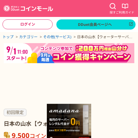
探す
ご利用ガイド
ログイン
DDuet会員ページへ
ページトップへ
トップ
カテゴリー
その他(サービス)
日本の山水【ウォーターサーバ
ー】
日本の山水【ウォーターサーバー】の詳細
初回限定
日本の山水【ウォーターサーバー】
9,500
コイン
が貯まる