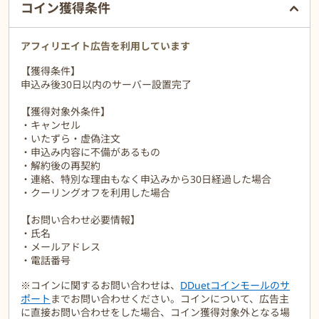
・3箇所の取水地からお好きな銘柄を選べます！
コイン獲得条件
【富士山の銘水】特性成分/バナジウム
【金城のしずく】特性成分/硝酸態窒素
アフィリエイト広告を利用しています
【阿蘇の湧水】特性成分/シリカ
【獲得条件】
申込み後30日以内のサーバー設置完了
ナトリウム、カルシウム、マグネシウムなどの成分量もバラバラな
ので
【獲得対象外条件】
お好みのものを選択できます。
・キャンセル
・いたずら・虚偽注文
・申込み内容に不備があるもの
・解約後の再契約
・連絡、特別な理由もなく申込みから30日経過した場合
・クーリングオフを利用した場合
【お問い合わせ必要情報】
・氏名
・メールアドレス
・電話番号
※コインに関するお問い合わせは、
DDuetコインモールのサ
ポート
までお問い合わせください。コインについて、広告主
に直接お問い合わせをした場合、コイン獲得対象外となる場