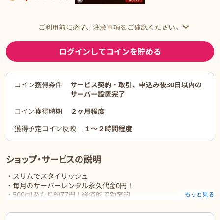
ご利用前に必ず、注意事項をご確認ください。
ログインしてコインを貯める
コイン獲得条件
サービス契約・取引、申込み後30日以内の
サーバー設置完了
コイン獲得時期
２ヶ月程度
獲得予定コイン反映
１〜２時間程度
ショップ・サービスの説明
・スリムでスタイリッシュ
・毎月のサーバーレンタル永久代金0円！
・500mlあたり約77円！経済的で効率的
もっと見る
・定額制ではなく、頼んだお水代だけお届け
・水ボトルがペットボトルの使い捨てタイプ
ご利用前に必ずお読みください