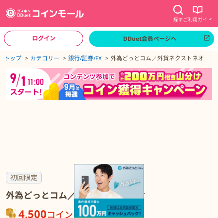
探す
ご利用ガイド
ログイン
DDuet会員ページへ
ページトップへ
トップ
カテゴリー
銀行/証券/FX
外為どっとコム／外貨ネクストネオ
外為どっとコム／外貨ネクストネオの詳細
初回限定
外為どっとコム／外貨ネクストネオ
4,500
コイン
が貯まる