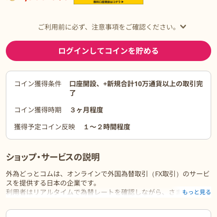
ご利用前に必ず、注意事項をご確認ください。
ログインしてコインを貯める
コイン獲得条件
口座開設、+新規合計10万通貨以上の取引完
了
コイン獲得時期
３ヶ月程度
獲得予定コイン反映
１〜２時間程度
ショップ・サービスの説明
外為どっとコムは、オンラインで外国為替取引（FX取引）のサービ
スを提供する日本の企業です。
利用者はリアルタイムで為替レートを確認しながら、さまざまな通
もっと見る
貨ペアで取引を行うことができます。
また、市場分析やチャート、ニュースなどの情報提供も行ってお
ご利用前に必ずお読みください