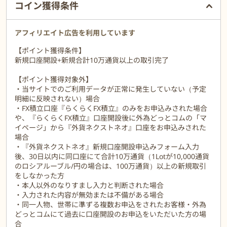
り、FX取引に必要なサポートを提供しています。
コイン獲得条件
アフィリエイト広告を利用しています
【ポイント獲得条件】
新規口座開設+新規合計10万通貨以上の取引完了
【ポイント獲得対象外】
・当サイトでのご利用データが正常に発生していない（予定
明細に反映されない）場合
・FX積立口座『らくらくFX積立』のみをお申込みされた場合
や、『らくらくFX積立』口座開設後に外為どっとコムの「マ
イページ」から『外貨ネクストネオ』口座をお申込みされた
場合
・『外貨ネクストネオ』新規口座開設申込みフォーム入力
後、30日以内に同口座にて合計10万通貨（1Lotが10,000通貨
のロシアルーブル/円の場合は、100万通貨）以上の新規取引
をしなかった方
・本人以外のなりすまし入力と判断された場合
・入力された内容が無効または不備がある場合
・同一人物、世帯に準ずる複数お申込をされたお客様・外為
どっとコムにて過去に口座開設のお申込をいただいた方の場
合