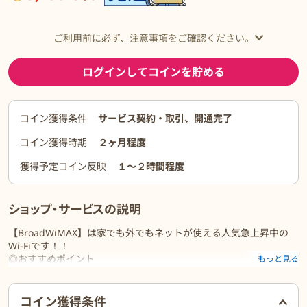
ご利用前に必ず、注意事項をご確認ください。
ログインしてコインを貯める
コイン獲得条件
サービス契約・取引、開通完了
コイン獲得時期
２ヶ月程度
獲得予定コイン反映
１〜２時間程度
ショップ・サービスの説明
【BroadWiMAX】は家でも外でもネットが使える人気急上昇中の
Wi-Fiです！！
◎おすすめポイント
もっと見る
【１】工事不要でカンタン接続＆最短当日発送ですぐつかえる！
【２】最安級の月額料金！初月1,397円（税込）
ご利用前に必ずお読みください
【３】下りの速度も最大4.2Gbpsなのでストレスフリー
コイン獲得条件