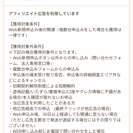
どこでもインターネットが楽しめます。
【４】月間データ量の制限なし
【５】乗り換えご利用中の他社契約解除料をキャッシュバック（最
アフィリエイト広告を利用しています
大19,000円）
【獲得対象条件】
【６】その他サポートが充実！
Web新規申込み後の開通（複数台申込みをした場合も獲得は
ガチャピン・ムックもおすすめするBroadWiMAXをぜひお申込くだ
一律です）
さい♪
※別途機種代金、事務手数料がかかります。
【獲得対象外条件】
※下記の場合獲得対象外となります。
・Web新規申込ボタン以外からの申し込み（問い合わせフォ
ーム、法人専用窓口等）
・複数台申込みフォームからの申込み
・申込後の端末受け取り拒否、申込後の詳細調査エリア外な
どによるキャンセル
・初期契約解除制度による短期解約
・虚偽記載/いたずら/重複申込/口座やクレカ情報に不備があ
る場合/本人確認が取れないお申込
・当広告主を利用したことがある方
・他広告経由での申込 (最終クリックが他広告の場合)
・Web申込み後、30日以上経過しても開通に至らない場合
（ただし広告主都合で発送が遅延する場合にはその限りでは
ございません）
・WEB申し込み前にお電話で問い合わせをした場合