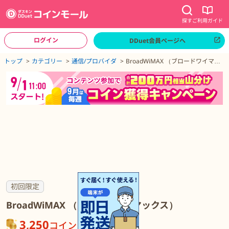
探す
ご利用ガイド
ログイン
DDuet会員ページへ
ページトップへ
トップ
カテゴリー
通信/プロバイダ
BroadWiMAX （ブロードワイマッ
クス）
BroadWiMAX （ブロードワイマックス）の詳細
初回限定
BroadWiMAX （ブロードワイマックス）
3,250
コイン
が貯まる