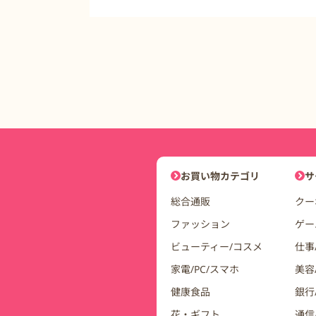
DDuetコインモールナビゲーシ
お買い物カテゴリ
サ
総合通販
クー
ファッション
ゲー
ビューティー/コスメ
仕事
家電/PC/スマホ
美容
健康食品
銀行/
花・ギフト
通信