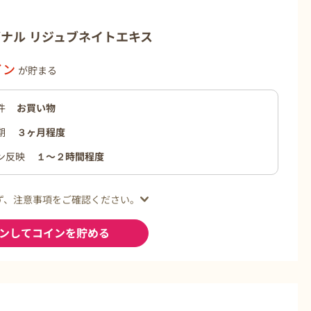
ナル リジュブネイトエキス
イン
が貯まる
件
お買い物
期
３ヶ月程度
ン反映
１〜２時間程度
ず、注意事項をご確認ください。
ンしてコインを貯める