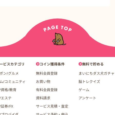
ョン
ービスカテゴリ
コイン獲得条件
無料で貯める
ポン/グルメ
無料会員登録
まいにちダス犬ガチャ
ム/コミュニティ
お買い物
脳トレクイズ
/資格/教育
有料会員登録
ゲーム
/エステ
資料請求
アンケート
証券/FX
サービス見積・査定
/プロバイダ
サービス予約・申込