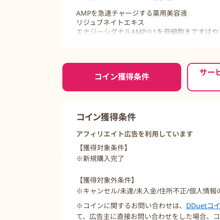
AMPを急速チャージする薬用美容液
リジュブネイトエキス
エナジーシグナルAMP※1を母細胞まですばや
エネルギー代謝を高めて、肌の生まれ変わりを
メラニンを古い角質とともに排出※2する美白
同時に角質層をうるおいで満たし、
ご利用前に必ずお読みください
乾燥による小ジワを目立たなく※3します。
サー
コイン獲得条件
※1 アデノシン一リン酸二ナトリウム OT
※2 メラニンの蓄積をおさえ、しみ・そばか
※3 効能評価試験済み
コイン獲得条件
アフィリエイト広告を利用しています
【獲得対象条件】
※新規購入完了
【獲得対象外条件】
※キャンセル/未達/未入金/住所不正/個人情報
※コインに関するお問い合わせは、
DDuet
て、広告主に直接お問い合わせをした場合、コ