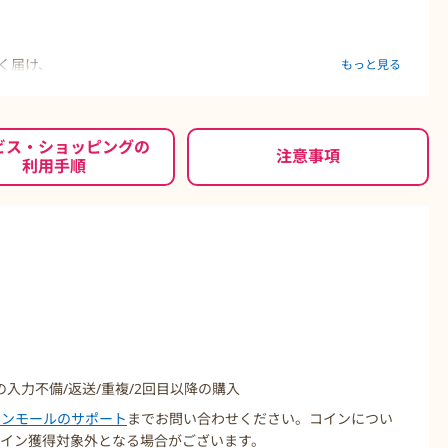
く届け、
もっと見る
後押しします。
ケアで、クリアな肌へ。
ビス・ショッピングの
注意事項
利用手順
すを防ぐ
の入力不備/返送/重複/2回目以降の購入
コインモールのサポート
までお問い合わせください。コインについ
イン獲得対象外となる場合がございます。