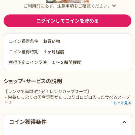
ご利用前に必ず、注意事項をご確認ください。
ログインしてコインを貯める
コイン獲得条件
お買い物
コイン獲得時期
１ヶ月程度
獲得予定コイン反映
１〜２時間程度
ショップ・サービスの説明
【レンジで簡単 約1分！レンジカップスープ】
・栄養たっぷりの国産野菜がたっぷりゴロゴロ入った食べるスープ
です。
もっと見る
・1カップで1日の野菜摂取目安量の1/3を補うことができます。
・電子レンジで約1分温めるだけ。買い出し、調理、後片付け不要
ご利用前に必ずお読みください
で超お手軽。
コイン獲得条件
・簡単・便利なので、忙しい現代人のライフスタイルを美味しくサ
ポート。