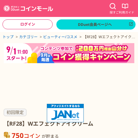
探す
ご利用ガイド
ログイン
DDuet会員ページへ
ページトップへ
トップ
カテゴリー
ビューティー/コスメ
【RF28】Wエフェクトアイクリ
ーム
【RF28】Wエフェクトアイクリームの詳細
初回限定
【RF28】Wエフェクトアイクリーム
750
コイン
が貯まる