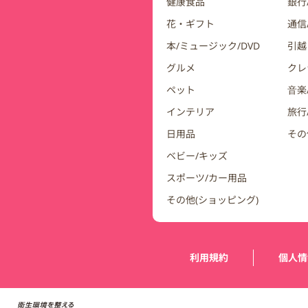
健康食品
銀行/
花・ギフト
通信
本/ミュージック/DVD
引越
グルメ
クレ
ペット
音楽
インテリア
旅行
日用品
その
ベビー/キッズ
スポーツ/カー用品
その他(ショッピング)
運営会社情報
利用規約
個人情