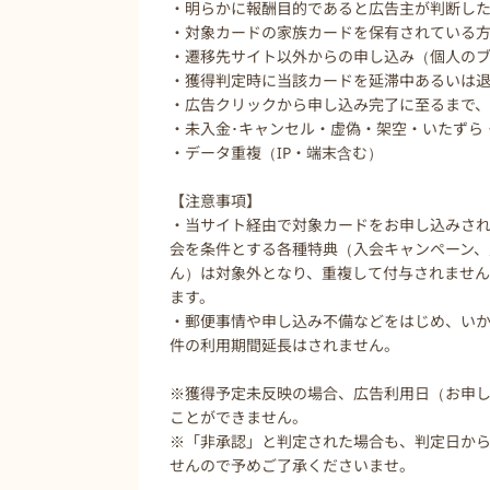
・明らかに報酬目的であると広告主が判断し
・対象カードの家族カードを保有されている
・遷移先サイト以外からの申し込み（個人のブ
・獲得判定時に当該カードを延滞中あるいは
・広告クリックから申し込み完了に至るまで
・未入金･キャンセル・虚偽・架空・いたずら
・データ重複（IP・端末含む）
【注意事項】
・当サイト経由で対象カードをお申し込みさ
会を条件とする各種特典（入会キャンペーン、
ん）は対象外となり、重複して付与されません
ます。
・郵便事情や申し込み不備などをはじめ、い
件の利用期間延長はされません。
※獲得予定未反映の場合、広告利用日（お申し
ことができません。
※「非承認」と判定された場合も、判定日から
せんので予めご了承くださいませ。