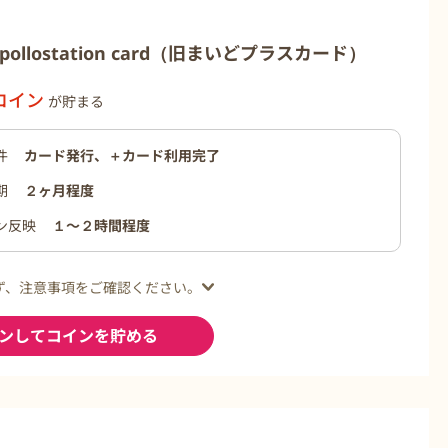
ollostation card（旧まいどプラスカード）
コイン
が貯まる
件
カード発行、＋カード利用完了
期
２ヶ月程度
ン反映
１〜２時間程度
ず、注意事項をご確認ください。
ンしてコインを貯める