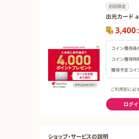
初回限定
出光カード ap
3,400
コイン獲得条
コイン獲得時
獲得予定コイ
ご利用前に必
ログイ
ショップ・サービスの説明