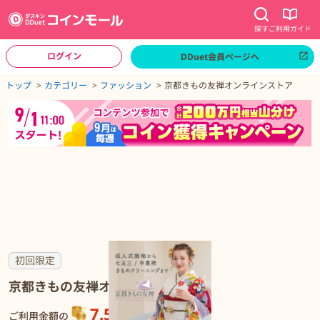
探す
ご利用ガイド
ログイン
DDuet会員ページへ
ページトップへ
トップ
カテゴリー
ファッション
京都きもの友禅オンラインストア
京都きもの友禅オンラインストアの詳細
初回限定
京都きもの友禅オンラインストア
7.5%
還元
ご利用金額の