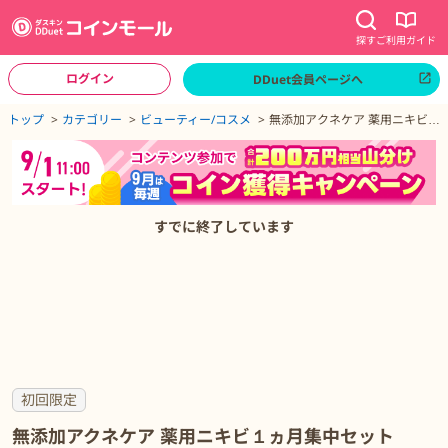
探す
ご利用ガイド
ログイン
DDuet会員ページへ
ページトップへ
トップ
カテゴリー
ビューティー/コスメ
無添加アクネケア 薬用ニキビ１
ヵ月集中セット
無添加アクネケア 薬用ニキビ１ヵ月集中セットの詳細
すでに終了しています
初回限定
無添加アクネケア 薬用ニキビ１ヵ月集中セット