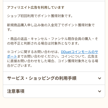
ポイント2.
アフィリエイト広告を利用しています
毛穴・角質づまり、大人ニキビを繰り返さない！見違えるほどツル
ショップ初回利用でポイント獲得対象です。
すべ肌に♪
新規商品購入申し込み後の入金完了でポイント獲得対象で
ポイント2.
す。
プルーン酵素エキス（※1）が角質を溶かして毛穴づまりを解消！
・商品の返品・キャンセル・ファンケル既存会員の購入・そ
ポイント3.
の他不正と判断される場合は対象外となります。
肌に負担となる成分は徹底して不使用！※2だから肌がピリピリ・
乾燥しない！
※コインに関するお問い合わせは、
DDuetコインモールのサ
ポート
までお問い合わせください。コインについて、広告主
ポイント4.
に直接お問い合わせをした場合、コイン獲得対象外となる場
アケビアエキス（※3）がダメージ肌をケアしてつるんとなめらか
合がございます。
素肌に！
※1 プルーン酵素エキス（保湿）
サービス・ショッピングの利用手順
※2 防腐剤、香料、合成色素、石油系界面活性剤、紫外線吸収剤、
殺菌剤不使用
※3 アクビアエキス（保湿）
注意事項
「ずっと治らなかったあごのニキビ跡の赤みがなくなった」
「ニキビが凹むのが通常より3倍も早くなりました」
「跡が気にならなくなっていくことを実感できました」