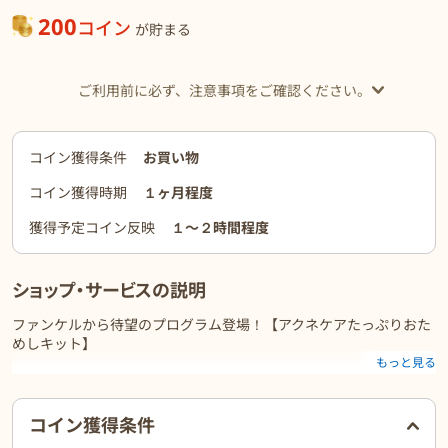
200
コイン
が貯まる
ご利用前に必ず、注意事項をご確認ください。
コイン獲得条件
お買い物
コイン獲得時期
１ヶ月程度
獲得予定コイン反映
１〜２時間程度
ショップ・サービスの説明
ファンケルから待望のプログラム登場！【アクネケアたっぷりおた
めしキット】
もっと見る
ポイント1
ファンケルの「アクネケア たっぷりおためしキット<薬用>」
ご利用前に必ずお読みください
化粧液・乳液・にクレンジング、洗顔クリーム速攻美容液がつい
コイン獲得条件
て、ぜ〜んぶ試せる！