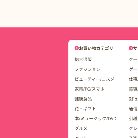
DDuetコインモールナビゲーシ
お買い物カテゴリ
サ
総合通販
クー
ファッション
ゲー
ビューティー/コスメ
仕事
家電/PC/スマホ
美容
健康食品
銀行/
花・ギフト
通信
本/ミュージック/DVD
引越
グルメ
クレ