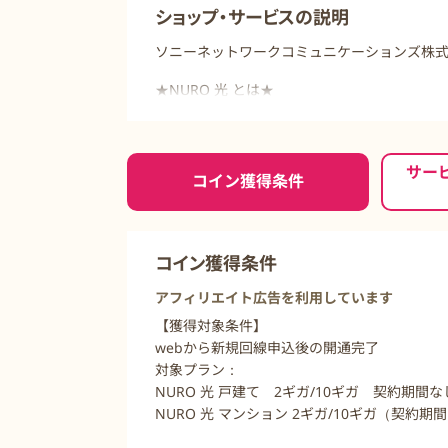
ショップ・サービスの説明
ソニーネットワークコミュニケーションズ株式
★NURO 光 とは★
１.超高速のインターネット
２.超高速無線LANとアンチウイルスソフト(Kasp
３.キャッシュバック等お得なキャンペーンも
ご利用前に必ずお読みください
サー
コイン獲得条件
コイン獲得条件
アフィリエイト広告を利用しています
【獲得対象条件】
webから新規回線申込後の開通完了
対象プラン：
NURO 光 戸建て 2ギガ/10ギガ 契約期間な
NURO 光 マンション 2ギガ/10ギガ（契約期