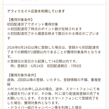
朝だけ、夜だけ、土日のみなど、好きな時間に配達パートナーとし
て働くこともできます。
短時間でも OK。個人事業主なので、働く時間やスケジュールを決
アフィリエイト広告を利用しています
めるのは自分自身で行えます！
【獲得対象条件】
初回配達完了でポイント獲得対象
スクーターやバイク、自転車、自家用車等で配達パートナーとなる
※初回配達完了時点のポイント数が反映されます
ことが出来ます
※初回配達完了から履歴反映まで数日かかる場合がございま
す
配達中はあなた一人の時間。空き時間を有効に活用できます。学生
や主婦の方も大歓迎です。
2026年6月24日以降に登録した場合は、登録から初回配達完
了までの期間が2週間以内であることが獲得対象条件となりま
す。
※登録日の翌日から起算して14日間以内です。
例）登録日：6月24日 初回配達期日：7月8日
【獲得対象外条件】
虚偽、2回目以降の登録、いたずら、登録情報の不備、重複登
録
※PCからのお申し込みの場合、途中、スマートフォンにて本
人確認を行いますが、その後、PCに戻り配達員登録の完了を
お願いいたします。そのままスマートフォンにて登録完了を
した場合、獲得対象外となります。
・ドライバー紹介キャンペーン等を利用した場合