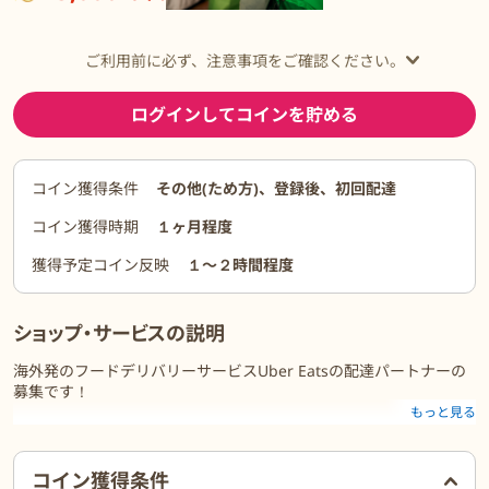
ご利用前に必ず、注意事項をご確認ください。
ログインしてコインを貯める
コイン獲得条件
その他(ため方)、登録後、初回配達
コイン獲得時期
１ヶ月程度
獲得予定コイン反映
１〜２時間程度
ショップ・サービスの説明
海外発のフードデリバリーサービスUber Eatsの配達パートナーの
募集です！
もっと見る
好きな時間に働いて報酬を得ることができ、
Uberなら仕事のペースを自身で決めることができます。
ご利用前に必ずお読みください
コイン獲得条件