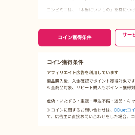
コンビミニは、「本当にいいもの」を身につけ
長年赤ちゃんを見つめてきたベビー用品総合
ごこち、動きやすさ、着せやすさなど、あら
ご利用前に必ずお読みください
ウェアや肌着は、デリケートな赤ちゃんのお
サー
コイン獲得条件
品質のものだけを使用しています。
肌ざわりや着心地にこだわり、すべてのウェア
間、着せた印象などもチェックしています。
また、新作のウェアは必ず、スタッフが自宅で
コイン獲得条件
い、長く着続けられる着心地の良さをめざし
アフィリエイト広告を利用しています
商品購入後、入金確認でポイント獲得対象で
※全商品対象、リピート購入もポイント獲得
虚偽・いたずら・重複・申込不備・返品・キ
※コインに関するお問い合わせは、
DDuet
て、広告主に直接お問い合わせをした場合、コ