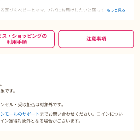
る喜びをベビーとママ、パパにお届けしたいと願っています。
もっと見る
メーカーとして、培ってきた「赤ちゃん工学」をフル活用し、着
ゆる面にこだわりを一つ一つ丁寧に仕上げています。
肌に毎日触れるものだから、綿も産地から厳選し、その中でも高
ビス・ショッピングの
注意事項
利用手順
のサンプルを実際に赤ちゃんにきてもらい、ママの着せる手
5回洗濯した上で縮みやシワ、洗濯後の風合いについて話し合
ています。
す。
対象です。
ャンセル・受取拒否は対象外です。
コインモールのサポート
までお問い合わせください。コインについ
イン獲得対象外となる場合がございます。