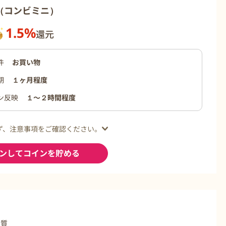
ni（コンビミニ）
1.5%
還元
件
お買い物
期
１ヶ月程度
ン反映
１〜２時間程度
ず、注意事項をご確認ください。
ンしてコインを貯める
品質