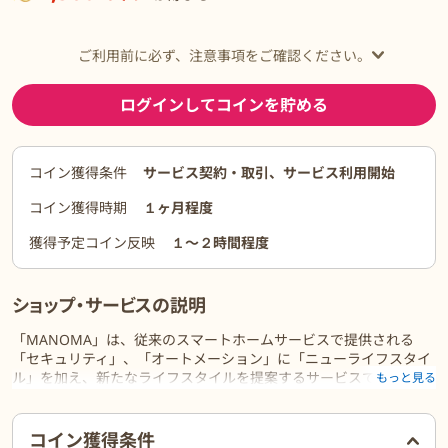
ご利用前に必ず、注意事項をご確認ください。
ログインしてコインを貯める
コイン獲得条件
サービス契約・取引、サービス利用開始
コイン獲得時期
１ヶ月程度
獲得予定コイン反映
１〜２時間程度
ショップ・サービスの説明
「MANOMA」は、従来のスマートホームサービスで提供される
「セキュリティ」、「オートメーション」に「ニューライフスタイ
ル」を加え、新たなライフスタイルを提案するサービスです。
もっと見る
独自開発のAIホームゲートウェイと室内コミュニケーションカメラ
は、洗練されたデザインで日常生活に自然に溶け込みます。
ご利用前に必ずお読みください
また、独自の解錠アルゴリズム（*1）により遠隔地から安全に玄関
コイン獲得条件