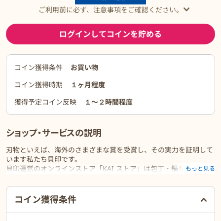
ご利用前に必ず、注意事項をご確認ください。
ログインしてコインを貯める
コイン獲得条件
お買い物
コイン獲得時期
１ヶ月程度
獲得予定コイン反映
１〜２時間程度
ショップ・サービスの説明
刃物といえば、海外のさまざまな賞を受賞し、その実力を証明して
います私たち貝印です。
貝印運営のオンラインストア「KAI ストア」は包丁・鍋などのキッ
もっと見る
チン用品、製菓用品、カミソリやビューティーケアツールなどの美
容用品の総合通販サイトです。
ご利用前に必ずお読みください
コイン獲得条件
世界が認めた品質と技術力、それは鋭い切れ味と、機能性を兼ね備
えた美しいデザインが人気の貝印製包丁。