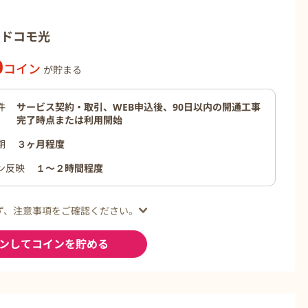
th ドコモ光
0
コイン
が貯まる
件
サービス契約・取引、WEB申込後、90日以内の開通工事
完了時点または利用開始
期
３ヶ月程度
ン反映
１〜２時間程度
ず、注意事項をご確認ください。
ンしてコインを貯める