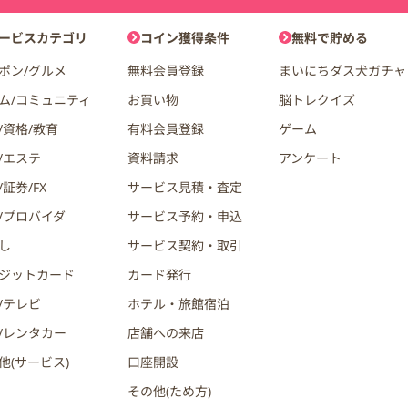
ョン
ービスカテゴリ
コイン獲得条件
無料で貯める
ポン/グルメ
無料会員登録
まいにちダス犬ガチャ
ム/コミュニティ
お買い物
脳トレクイズ
/資格/教育
有料会員登録
ゲーム
/エステ
資料請求
アンケート
証券/FX
サービス見積・査定
/プロバイダ
サービス予約・申込
し
サービス契約・取引
ジットカード
カード発行
/テレビ
ホテル・旅館宿泊
/レンタカー
店舗への来店
他(サービス)
口座開設
その他(ため方)