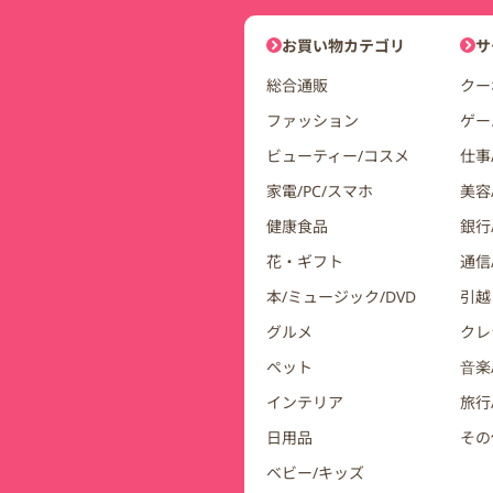
DDuetコインモールナビゲーシ
お買い物カテゴリ
サ
総合通販
クー
ファッション
ゲー
ビューティー/コスメ
仕事
家電/PC/スマホ
美容
健康食品
銀行/
花・ギフト
通信
本/ミュージック/DVD
引越
グルメ
クレ
ペット
音楽
インテリア
旅行
日用品
その
ベビー/キッズ