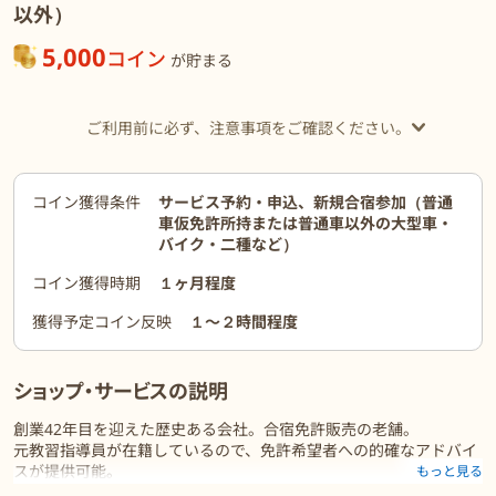
以外）
5,000
コイン
が貯まる
ご利用前に必ず、注意事項をご確認ください。
コイン獲得条件
サービス予約・申込、新規合宿参加（普通
車仮免許所持または普通車以外の大型車・
バイク・二種など）
コイン獲得時期
１ヶ月程度
獲得予定コイン反映
１〜２時間程度
ショップ・サービスの説明
創業42年目を迎えた歴史ある会社。合宿免許販売の老舗。
元教習指導員が在籍しているので、免許希望者への的確なアドバイ
スが提供可能。
もっと見る
経験豊富なスタッフが、『最初で最後の運転免許取得』を徹底サポ