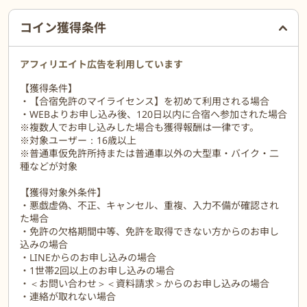
ートします！
ご利用前に必ずお読みください
合宿入校21日前まではキャンセル料が無料！だから早く予約しても
コイン獲得条件
安心。
アフィリエイト広告を利用しています
【獲得条件】
・【合宿免許のマイライセンス】を初めて利用される場合
・WEBよりお申し込み後、120日以内に合宿へ参加された場合
※複数人でお申し込みした場合も獲得報酬は一律です。
※対象ユーザー：16歳以上
※普通車仮免許所持または普通車以外の大型車・バイク・二
種などが対象
【獲得対象外条件】
・悪戯虚偽、不正、キャンセル、重複、入力不備が確認され
た場合
・免許の欠格期間中等、免許を取得できない方からのお申し
込みの場合
・LINEからのお申し込みの場合
・1世帯2回以上のお申し込みの場合
・＜お問い合わせ＞＜資料請求＞からのお申し込みの場合
・連絡が取れない場合