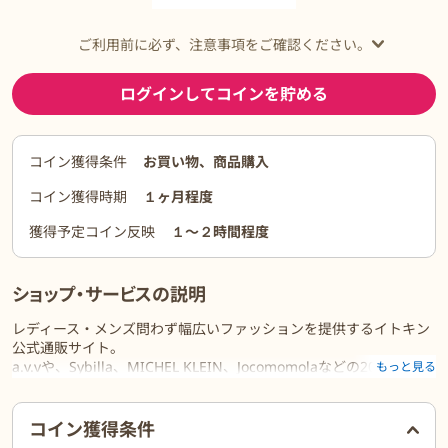
ご利用前に必ず、注意事項をご確認ください。
ログインしてコインを貯める
コイン獲得条件
お買い物、商品購入
コイン獲得時期
１ヶ月程度
獲得予定コイン反映
１〜２時間程度
ショップ・サービスの説明
レディース・メンズ問わず幅広いファッションを提供するイトキン
公式通販サイト。
a.v.vや、Sybilla、MICHEL KLEIN、Jocomomolaなどの20以上の人
もっと見る
気ブランドを取り扱っております。
ご利用前に必ずお読みください
コイン獲得条件