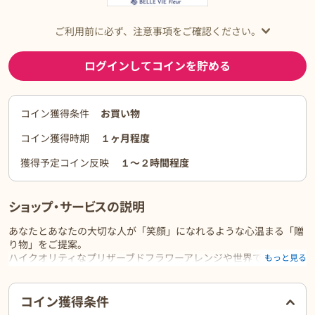
ご利用前に必ず、注意事項をご確認ください。
ログインしてコインを貯める
コイン獲得条件
お買い物
コイン獲得時期
１ヶ月程度
獲得予定コイン反映
１〜２時間程度
ショップ・サービスの説明
あなたとあなたの大切な人が「笑顔」になれるような心温まる「贈
り物」をご提案。
ハイクオリティなプリザーブドフラワーアレンジや世界でたった１
もっと見る
つのオリジナル名入れギフト。
「みんな笑顔になる贈り物」を合言葉に気持ちが伝わる贈り物をお
ご利用前に必ずお読みください
届けします。
コイン獲得条件