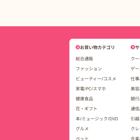
DDuetコインモールナビゲーシ
お買い物カテゴリ
サ
総合通販
クー
ファッション
ゲー
ビューティー/コスメ
仕事
家電/PC/スマホ
美容
健康食品
銀行/
花・ギフト
通信
本/ミュージック/DVD
引越
グルメ
クレ
ペット
音楽