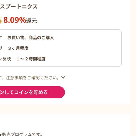
KS スプートニクス
8.09%
還元
件
お買い物、商品のご購入
期
３ヶ月程度
ン反映
１〜２時間程度
ず、注意事項をご確認ください。
ンしてコインを貯める
S★販売プログラムです。