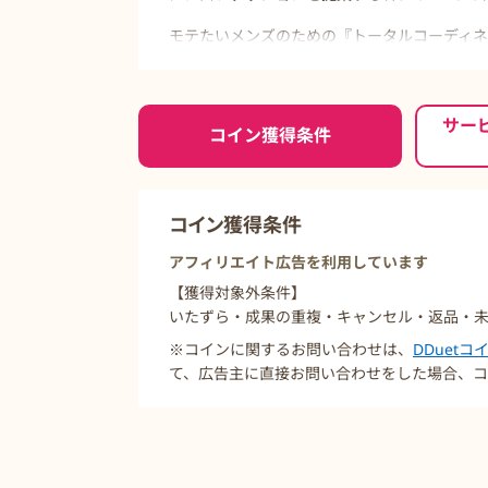
モテたいメンズのための『トータルコーディ
メンズファッションのオンラインストア。
きれいめファッションからカジュアルスタイ
ご利用前に必ずお読みください
取り揃えており、リピーターも多く、高い支持
サー
コイン獲得条件
特徴はなんと言ってもコストパーフォーマンス
幅広い品揃え。
コイン獲得条件
アフィリエイト広告を利用しています
【獲得対象外条件】
いたずら・成果の重複・キャンセル・返品・
※コインに関するお問い合わせは、
DDuet
て、広告主に直接お問い合わせをした場合、コ