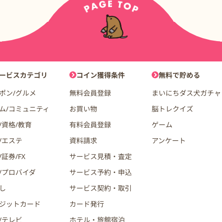
ョン
ービスカテゴリ
コイン獲得条件
無料で貯める
ポン/グルメ
無料会員登録
まいにちダス犬ガチャ
ム/コミュニティ
お買い物
脳トレクイズ
/資格/教育
有料会員登録
ゲーム
/エステ
資料請求
アンケート
証券/FX
サービス見積・査定
/プロバイダ
サービス予約・申込
し
サービス契約・取引
ジットカード
カード発行
/テレビ
ホテル・旅館宿泊