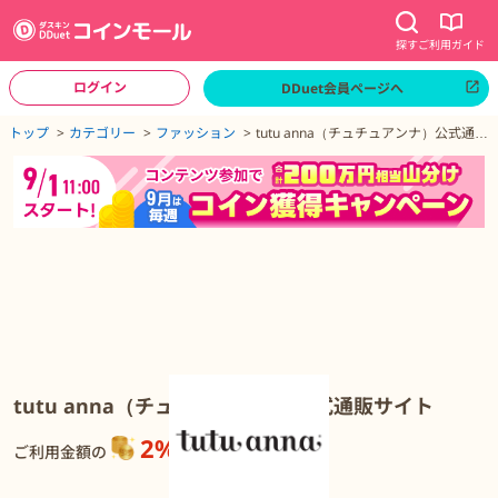
探す
ご利用ガイド
ログイン
DDuet会員ページへ
ページトップへ
トップ
カテゴリー
ファッション
tutu anna（チュチュアンナ）公式通販
サイト
tutu anna（チュチュアンナ）公式通販サイトの詳細
tutu anna（チュチュアンナ）公式通販サイト
2%
還元
ご利用金額の