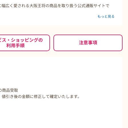
方に幅広く愛される大阪王将の商品を取り扱う公式通販サイトで
もっと見る
・唐揚げなどのアイテムも豊富！
な大阪王将の商品は特にぴったりです。
で調理可能な炒飯など、時短調理に役立ちます。
ビス・ショッピングの
注意事項
利用手順
の商品受取
、値引き後の金額に修正して確定いたします。