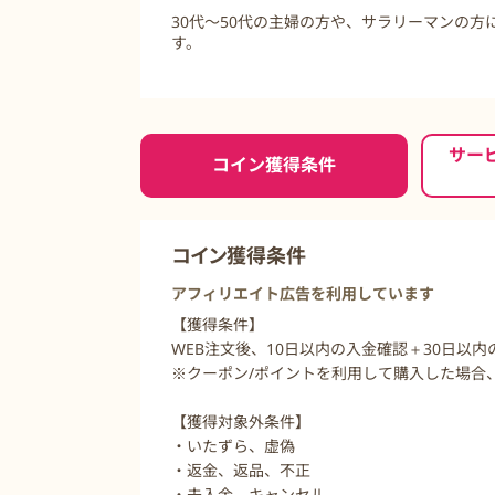
30代〜50代の主婦の方や、サラリーマンの
す。
餃子・炒飯の売れ筋アイテムに加え、点心・丼
忙しい主婦の方向けに、冷凍で長期保存可能
ご利用前に必ずお読みください
冷凍のまま並べて焼ける餃子や、レンチンだけ
サー
コイン獲得条件
コイン獲得条件
アフィリエイト広告を利用しています
【獲得条件】
WEB注文後、10日以内の入金確認＋30日以内
※クーポン/ポイントを利用して購入した場合
【獲得対象外条件】
・いたずら、虚偽
・返金、返品、不正
・未入金、キャンセル