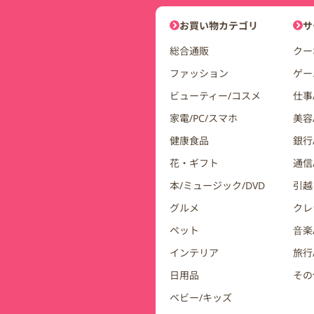
DDuetコインモールナビゲーシ
お買い物カテゴリ
サ
総合通販
クー
ファッション
ゲー
ビューティー/コスメ
仕事
家電/PC/スマホ
美容
健康食品
銀行/
花・ギフト
通信
本/ミュージック/DVD
引越
グルメ
クレ
ペット
音楽
インテリア
旅行
日用品
その
ベビー/キッズ