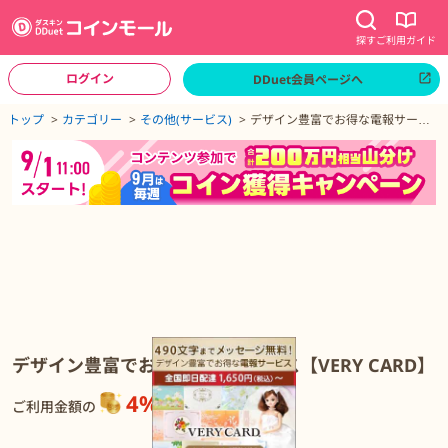
探す
ご利用ガイド
ログイン
DDuet会員ページへ
ページトップへ
トップ
カテゴリー
その他(サービス)
デザイン豊富でお得な電報サービ
ス【VERY CARD】
デザイン豊富でお得な電報サービス【VERY CARD】の詳細
デザイン豊富でお得な電報サービス【VERY CARD】
4%
還元
ご利用金額の