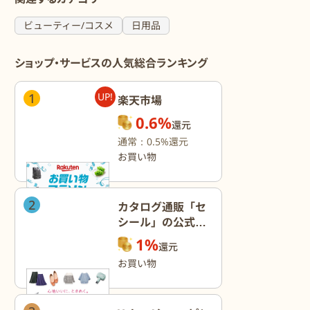
ビューティー/コスメ
日用品
ショップ・サービスの人気総合ランキング
1
UP!
楽天市場
0.6%
還元
通常：0.5%還元
お買い物
2
カタログ通販「セ
シール」の公式オ
ンラインショップ
1%
還元
お買い物