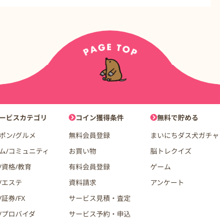
ョン
ービスカテゴリ
コイン獲得条件
無料で貯める
ポン/グルメ
無料会員登録
まいにちダス犬ガチャ
ム/コミュニティ
お買い物
脳トレクイズ
/資格/教育
有料会員登録
ゲーム
/エステ
資料請求
アンケート
証券/FX
サービス見積・査定
/プロバイダ
サービス予約・申込