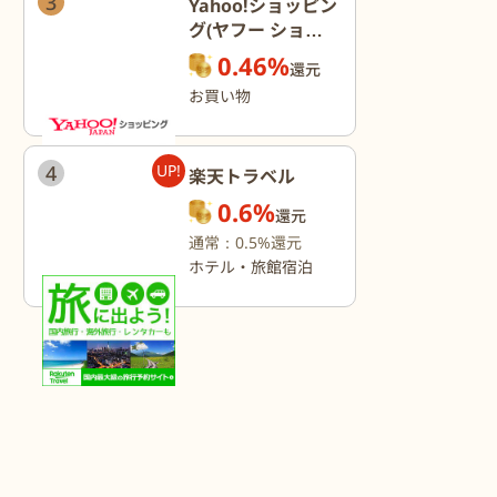
3
Yahoo!ショッピン
グ(ヤフー ショッ
ピング)
0.46%
還元
お買い物
4
UP!
楽天トラベル
0.6%
還元
通常：0.5%還元
ホテル・旅館宿泊