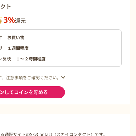
タクト
3%
還元
件
お買い物
期
１週間程度
ン反映
１〜２時間程度
ず、注意事項をご確認ください。
ンしてコインを貯める
販サイトのSkyContact（スカイコンタクト）です。