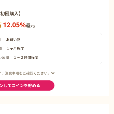
【初回購入】
12.05%
還元
件
お買い物
期
１ヶ月程度
ン反映
１〜２時間程度
ず、注意事項をご確認ください。
ンしてコインを貯める