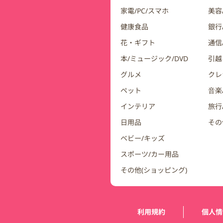
家電/PC/スマホ
美容
健康食品
銀行/
花・ギフト
通信
本/ミュージック/DVD
引越
グルメ
クレ
ペット
音楽
インテリア
旅行
日用品
その
ベビー/キッズ
スポーツ/カー用品
その他(ショッピング)
運営会社情報
利用規約
個人情