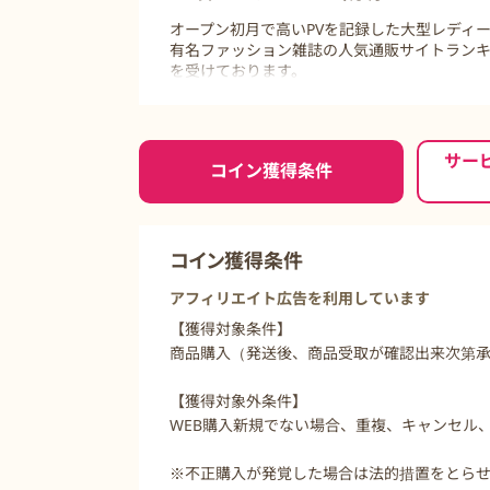
オープン初月で高いPVを記録した大型レディ
有名ファッション雑誌の人気通販サイトランキ
を受けております。
また意外にも４０代の女性にも着回せるファ
ぜひ一度ご覧下さい。
ご利用前に必ずお読みください
浴衣 高見え デート
サー
コイン獲得条件
コイン獲得条件
アフィリエイト広告を利用しています
【獲得対象条件】
商品購入（発送後、商品受取が確認出来次第
【獲得対象外条件】
WEB購入新規でない場合、重複、キャンセル
※不正購入が発覚した場合は法的措置をとら