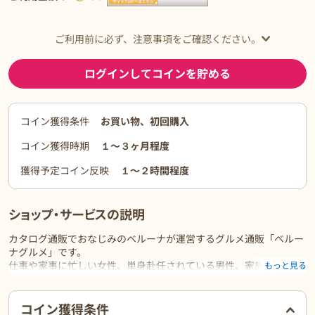
ご利用前に必ず、注意事項をご確認ください。
ログインしてコインを貯める
コイン獲得条件
お買い物、初回購入
コイン獲得時期
１〜３ヶ月程度
獲得予定コイン反映
１〜２時間程度
ショップ・サービスの説明
カタログ通販でおなじみのベルーナが運営するグルメ通販「ベルー
ナグルメ」です。
仕事や家事に忙しい女性、単身赴任されている男性、家族の健康や
もっと見る
自分の健康に気を使われている方に手間なく美味しく食を楽しんで
いただける様、全国選りすぐりのグルメを豊富に取り揃えておりま
ご利用前に必ずお読みください
す。
コイン獲得条件