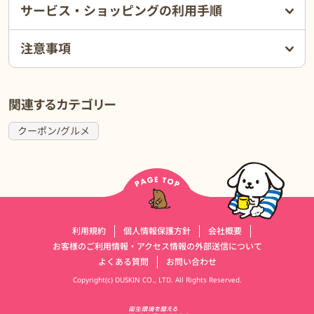
ン品質の味わいを冷凍でお届け。お好きな時に食べることができま
サービス・ショッピングの利用手順
す。
店頭でも人気の黒毛和牛のビーフコロッケや
注意事項
ベーコンとほうれん草のフロマージュキッシュも自宅に届きます。
スチームオーブンレンジビストロは、全国のパン教室や料理教室、
ケーキ屋でも採用されており、プロも納得の
関連するカテゴリー
仕上がりです。
クーポン/グルメ
30〜50歳代のファミリーで、食べ盛りの子供がいる子育て層や、
趣味でパンやケーキ、お菓子を焼きたい方にもおすすめです。
運営会社情報
利用規約
個人情報保護方針
会社概要
お客様のご利用情報・アクセス情報の外部送信について
よくある質問
お問い合わせ
Copyright(c) DUSKIN CO., LTD. All Rights Reserved.