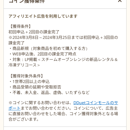
コイン獲得条件
ンレンジビストロ。
累計販売台数は300万台！
高級感あるデザインかつカラータッチパネル液晶で操作性も好評。
アフィリエイト広告を利用しています
焼く煮る蒸す揚げるの調理が簡単にできるので、忙しい子育て層に
【獲得条件】
人気です。
初回申込＋2回目の課金完了
※2024年3月8日～2024年3月25日までは初回申込＋3回目の
お店で購入すると高額のため、購入前に調理を試してみたいニーズ
課金完了
は多く、新品でレンタルできるこのサービス
・商品新規（対象商品を初めて購入する方）
は大変喜ばれています。
・WEB申込後、2回目の課金完了時点
・対象：LP掲載＜スチームオーブンレンジの新品レンタル＆
■機器：パナソニック オーブンレンジ ビストロ（NE-BS8A-K）
冷凍デリコース＞
■カラー：ブラック
■機能説明：
【獲得対象外条件】
1. 発熱する「ヒートグリル皿」で、肉や魚の両面焼きや、麺やごは
・1世帯2回以上の申込
んの蒸し焼きもおまかせ
・商品受領の延期や受取拒否
2. ボウルに材料を入れるだけで調理してくれる「ワンボウルメニュ
・不着、未入金、返品、虚偽、いたずらなど
ー」を搭載
3. 「オートクリーン加工」で天井の油汚れがサラサラに
※コインに関するお問い合わせは、
DDuetコインモールのサ
■付属品：ヒートグリル皿（1枚）、角皿（2枚）、取説レシピ集
ポート
までお問い合わせください。コインについて、広告主
■外形寸法：幅494mm×奥行435mm※2×高さ370mm
に直接お問い合わせをした場合、コイン獲得対象外となる場
合がございます。
毎月選べる食材は、デパ地下でも大人気のRF1や神戸コロッケの食
品です。素材から調理までこだわるレストラ