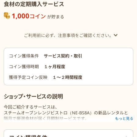
食材の定期購入サービス
1,000
コイン
が貯まる
ご利用前に必ず、注意事項をご確認ください。
コイン獲得条件
サービス契約・取引
コイン獲得時期
１ヶ月程度
獲得予定コイン反映
１〜２時間程度
ショップ・サービスの説明
今回ご紹介するサービスは、
スチームオーブンレンジビストロ（NE-BS8A）の新品レンタルと
隔月で厳選食材が届く月額制サービスです。
もっと見る
レンタル期間終了後、買い取れます。
ご利用前に必ずお読みください
パナソニックのキッチン家電の中でもファンが多いスチームオーブ