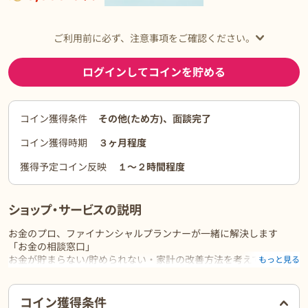
ご利用前に必ず、注意事項をご確認ください。
ログインしてコインを貯める
コイン獲得条件
その他(ため方)、面談完了
コイン獲得時期
３ヶ月程度
獲得予定コイン反映
１〜２時間程度
ショップ・サービスの説明
お金のプロ、ファイナンシャルプランナーが一緒に解決します
「お金の相談窓口」
お金が貯まらない/貯められない・家計の改善方法を考えて欲しい
もっと見る
家計を見直して毎月の支出を減らしたい/将来の資金がどれくらい
かかるのか不安
ご利用前に必ずお読みください
コイン獲得条件