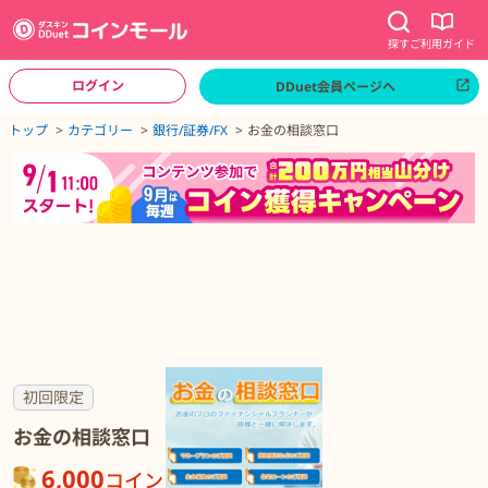
探す
ご利用ガイド
ログイン
DDuet会員ページへ
ページトップへ
トップ
カテゴリー
銀行/証券/FX
お金の相談窓口
お金の相談窓口の詳細
初回限定
お金の相談窓口
6,000
コイン
が貯まる