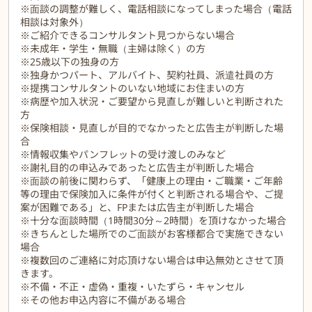
※面談の調整が難しく、電話相談になってしまった場合（電話
相談は対象外）
※ご紹介できるコンサルタント見つからない場合
※未成年・学生・無職（主婦は除く）の方
※25歳以下の独身の方
※独身かつパート、アルバイト、契約社員、派遣社員の方
※提携コンサルタントのいない地域にお住まいの方
※病歴や加入状況・ご要望から見直しが難しいと判断された
方
※保険相談・見直しが目的でなかったと広告主が判断した場
合
※情報収集やパンフレットの受け渡しのみなど
※謝礼目的の申込みであったと広告主が判断した場合
※面談の前後に関わらず、「健康上の理由・ご職業・ご年齢
等の理由で保険加入に条件が付くと判断される場合や、ご提
案が困難である」と、FPまたは広告主が判断した場合
※十分な面談時間（1時間30分～2時間）を頂けなかった場合
※きちんとした場所でのご面談がお客様都合で実施できない
場合
※複数回のご連絡に対応頂けない場合は申込無効とさせて頂
きます。
※不備・不正・虚偽・重複・いたずら・キャンセル
※その他お申込内容に不備がある場合