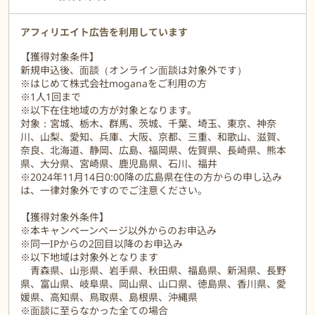
そんな悩みをお金のプロに相談しませんか？
「ファイナンシャルプランナー」がお答えします！
アフィリエイト広告を利用しています
【獲得対象条件】
新規申込後、面談（オンライン面談は対象外です）
※はじめて株式会社moganaをご利用の方
※1人1回まで
※以下在住地域の方が対象となります。
対象：宮城、栃木、群馬、茨城、千葉、埼玉、東京、神奈
川、山梨、愛知、兵庫、大阪、京都、三重、和歌山、滋賀、
奈良、北海道、静岡、広島、福岡県、佐賀県、長崎県、熊本
県、大分県、宮崎県、鹿児島県、石川、福井
※2024年11月14日0:00降の広島県在住の方からの申し込み
は、一律対象外ですのでご注意ください。
【獲得対象外条件】
※本キャンペーンページ以外からのお申込み
※同一IPからの2回目以降のお申込み
※以下地域は対象外となります
青森県、山形県、岩手県、秋田県、福島県、新潟県、長野
県、富山県、岐阜県、岡山県、山口県、徳島県、香川県、愛
媛県、高知県、鳥取県、島根県、沖縄県
※面談に至らなかった全ての場合