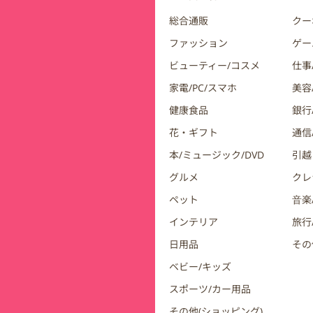
総合通販
クー
ファッション
ゲー
ビューティー/コスメ
仕事
家電/PC/スマホ
美容
健康食品
銀行/
花・ギフト
通信
本/ミュージック/DVD
引越
グルメ
クレ
ペット
音楽
インテリア
旅行
日用品
その
ベビー/キッズ
スポーツ/カー用品
その他(ショッピング)