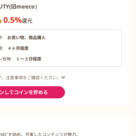
AUTY(旧meeco）
0.5%
還元
件
お買い物、商品購入
期
４ヶ月程度
ン反映
１〜２日程度
ず、注意事項をご確認ください。
ンしてコインを貯める
W ME”を始め、充実したコンテンツが魅力。