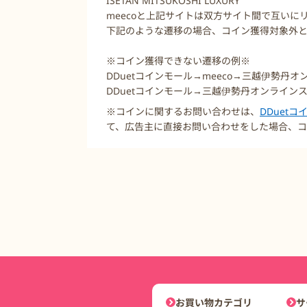
ISETAN MITSUKOSHI LUXURY
meecoと上記サイトは双方サイト間で互いに
下記のような遷移の場合、コイン獲得対象外
※コイン獲得できない遷移の例※
DDuetコインモール→meeco→三越伊勢丹
DDuetコインモール→三越伊勢丹オンラインス
※コインに関するお問い合わせは、
DDuet
て、広告主に直接お問い合わせをした場合、コ
DDuetコインモールナビゲーシ
お買い物カテゴリ
サ