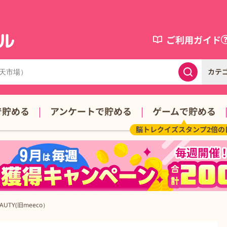
ご利用ガイド
カテ
で貯める
アンケートで貯める
ゲームで貯める
脳トレクイズスタンプ2倍
EAUTY(旧meeco）