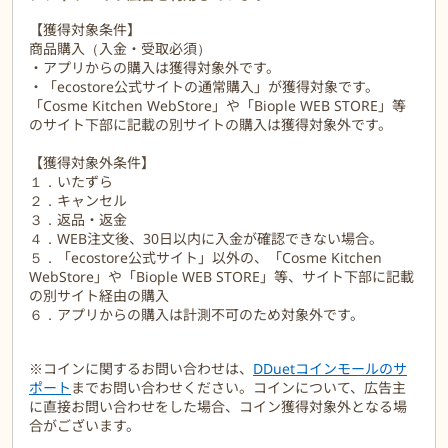
・雑誌やWebメディアに多数掲載ブランド
【獲得対象条件】
・自然由来の界面活性剤を使用
商品購入（入金・受取必須）
・天然のエッセンシャルオイルを使用
・アプリからの購入は獲得対象外です。
・合成香料・合成着色料不使用
・「ecostore公式サイトの通常購入」が獲得対象です。
・赤ちゃんが生まれる方へ
「Cosme Kitchen WebStore」や「Biople WEB STORE」等
・人にも地球にもやさしいエコストアのギフト
のサイト下部に記載の別サイトの購入は獲得対象外です。
スキンケア 洗剤
【獲得対象外条件】
１．いたずら
２．キャンセル
３．返品・返金
４．WEB注文後、30日以内に入金が確認できない場合。
５．「ecostore公式サイト」以外の、「Cosme Kitchen
WebStore」や「Biople WEB STORE」等、サイト下部に記載
の別サイト経由の購入
６．アプリからの購入は計測不可のため対象外です。
※コインに関するお問い合わせは、
DDuetコインモールのサ
ポート
までお問い合わせください。コインについて、広告主
に直接お問い合わせをした場合、コイン獲得対象外となる場
合がございます。