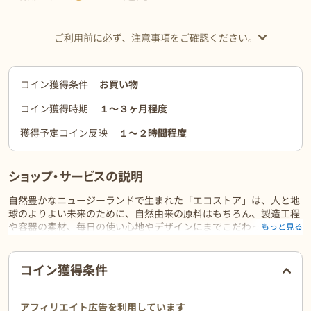
ご利用前に必ず、注意事項をご確認ください。
コイン獲得条件
お買い物
コイン獲得時期
１〜３ヶ月程度
獲得予定コイン反映
１〜２時間程度
ショップ・サービスの説明
自然豊かなニュージーランドで生まれた「エコストア」は、人と地
球のよりよい未来のために、自然由来の原料はもちろん、製造工程
や容器の素材、毎日の使い心地やデザインにまでこだわったアイテ
もっと見る
ムを展開。
キッチン、ランドリーなど家庭用洗剤からスキンケア、ベビーケア
ご利用前に必ずお読みください
まで豊富に取り揃えています。
コイン獲得条件
・サステナブルブランド9年連続No.1
※ Kanter Better Future Sustainable brand
アフィリエイト広告を利用しています