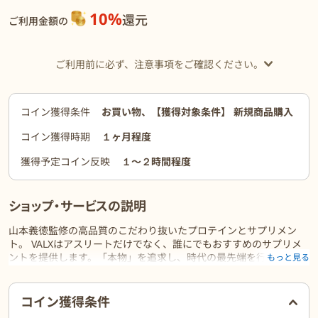
10%
還元
ご利用金額の
ご利用前に必ず、注意事項をご確認ください。
コイン獲得条件
お買い物、【獲得対象条件】 新規商品購入
コイン獲得時期
１ヶ月程度
獲得予定コイン反映
１〜２時間程度
ショップ・サービスの説明
山本義徳監修の高品質のこだわり抜いたプロテインとサプリメン
ト。 VALXはアスリートだけでなく、誰にでもおすすめのサプリメ
ントを提供します。「本物」を追求し、時代の最先端を行くフィッ
もっと見る
トネスブランドです。
ご利用前に必ずお読みください
コイン獲得条件